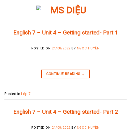
Skip
to
content
English 7 – Unit 4 – Getting started- Part 1
POSTED ON
21/08/2022
BY
NGỌC HUYỀN
CONTINUE READING
→
Posted in
Lớp 7
English 7 – Unit 4 – Getting started- Part 2
POSTED ON
21/08/2022
BY
NGỌC HUYỀN