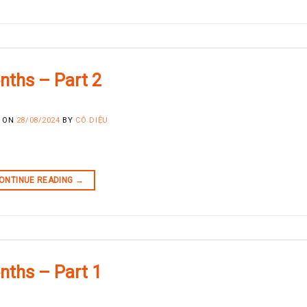
nths – Part 2
D ON
28/08/2024
BY
CÔ DIỆU
ONTINUE READING
→
nths – Part 1