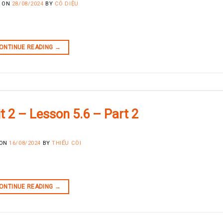
D ON
28/08/2024
BY
CÔ DIỆU
ONTINUE READING
→
it 2 – Lesson 5.6 – Part 2
 ON
16/08/2024
BY
THIẾU CÒI
ONTINUE READING
→